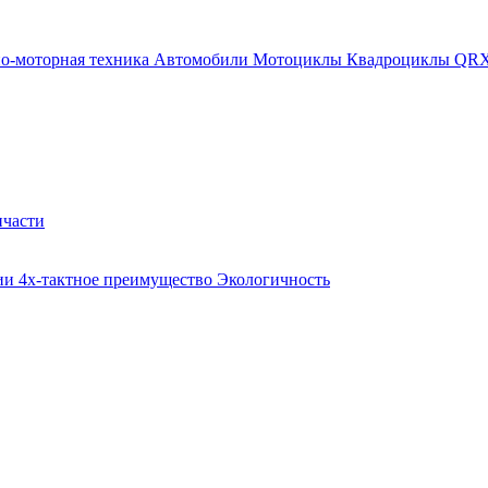
о-моторная техника
Автомобили
Мотоциклы
Квадроциклы QR
пчасти
тии
4х-тактное преимущество
Экологичность