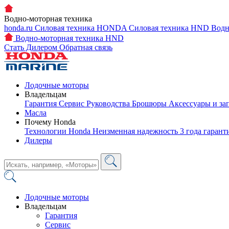
Водно-моторная техника
honda.ru
Силовая техника HONDA
Силовая техника HND
Водн
Водно-моторная техника HND
Стать Дилером
Обратная связь
Лодочные моторы
Владельцам
Гарантия
Сервис
Руководства
Брошюры
Аксессуары и за
Масла
Почему Honda
Технологии Honda
Неизменная надежность
3 года гаран
Дилеры
Лодочные моторы
Владельцам
Гарантия
Сервис